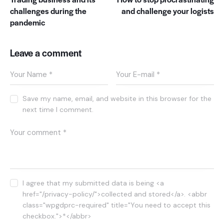
e
challenges during the
and challenge your logists
a
pandemic
s
a
n
Leave a comment
c
t
u
s
e
Save my name, email, and website in this browser for the
s
next time I comment.
t
l
a
b
o
r
e
e
I agree that my submitted data is being <a
t
href="/privacy-policy/">collected and stored</a>. <abbr
d
class="wpgdprc-required" title="You need to accept this
o
checkbox.">*</abbr>
l