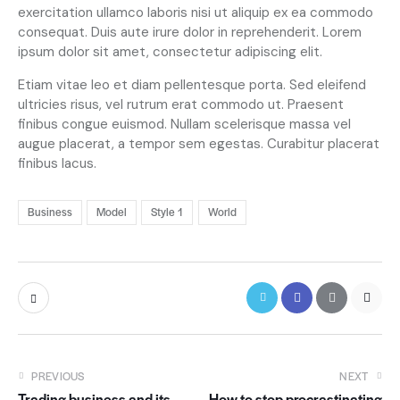
c
exercitation ullamco laboris nisi ut aliquip ex ea commodo
l
consequat. Duis aute irure dolor in reprehenderit. Lorem
i
ipsum dolor sit amet, consectetur adipiscing elit.
t
a
Etiam vitae leo et diam pellentesque porta. Sed eleifend
k
ultricies risus, vel rutrum erat commodo ut. Praesent
a
finibus congue euismod. Nullam scelerisque massa vel
s
augue placerat, a tempor sem egestas. Curabitur placerat
d
finibus lacus.
g
u
b
Business
Model
Style 1
World
e
r
g
r
e
n
,
n
o
PREVIOUS
NEXT
s
Trading business and its
How to stop procrastinating