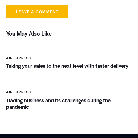
o
r
e
.
B
You May Also Like
y
K
e
v
AIR EXPRESS
i
Taking your sales to the next level with faster delivery
n
S
m
i
t
AIR EXPRESS
h
Trading business and its challenges during the
pandemic