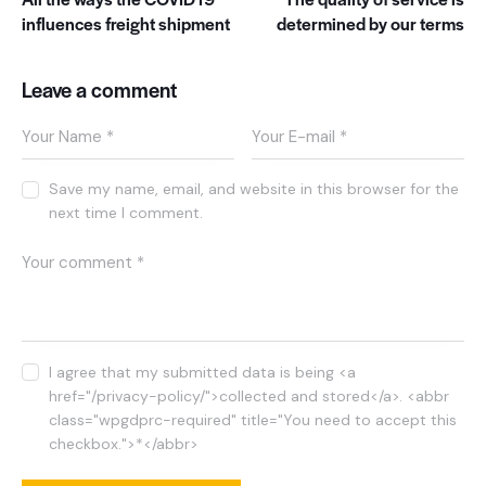
e
influences freight shipment
determined by our terms
a
s
a
Leave a comment
n
c
t
u
s
Save my name, email, and website in this browser for the
e
next time I comment.
s
t
l
a
b
o
r
I agree that my submitted data is being <a
e
href="/privacy-policy/">collected and stored</a>. <abbr
e
t
class="wpgdprc-required" title="You need to accept this
d
checkbox.">*</abbr>
o
l