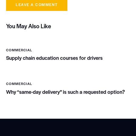
o
r
e
.
You May Also Like
B
y
K
e
COMMERCIAL
v
Supply chain education courses for drivers
i
n
S
m
COMMERCIAL
i
t
Why “same-day delivery” is such a requested option?
h