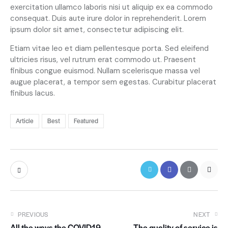
c
exercitation ullamco laboris nisi ut aliquip ex ea commodo
l
consequat. Duis aute irure dolor in reprehenderit. Lorem
i
ipsum dolor sit amet, consectetur adipiscing elit.
t
a
Etiam vitae leo et diam pellentesque porta. Sed eleifend
k
ultricies risus, vel rutrum erat commodo ut. Praesent
a
finibus congue euismod. Nullam scelerisque massa vel
s
augue placerat, a tempor sem egestas. Curabitur placerat
d
finibus lacus.
g
u
b
Article
Best
Featured
e
r
g
r
e
n
,
n
o
PREVIOUS
NEXT
s
All the ways the COVID19
The quality of service is